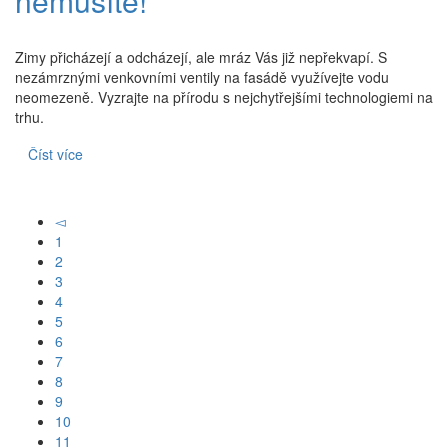
nemusíte!
Zimy přicházejí a odcházejí, ale mráz Vás již nepřekvapí. S
nezámrznými venkovními ventily na fasádě využívejte vodu
neomezeně. Vyzrajte na přírodu s nejchytřejšími technologiemi na
trhu.
Číst více
◅
1
2
3
4
5
6
7
8
9
10
11