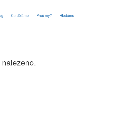
og
Co děláme
Proč my?
Hledáme
c nalezeno.