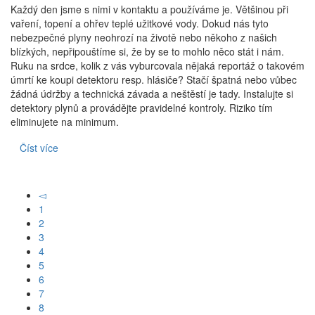
Každý den jsme s nimi v kontaktu a používáme je. Většinou při
vaření, topení a ohřev teplé užitkové vody. Dokud nás tyto
nebezpečné plyny neohrozí na životě nebo někoho z našich
blízkých, nepřipouštíme si, že by se to mohlo něco stát i nám.
Ruku na srdce, kolik z vás vyburcovala nějaká reportáž o takovém
úmrtí ke koupi detektoru resp. hlásiče? Stačí špatná nebo vůbec
žádná údržby a technická závada a neštěstí je tady. Instalujte si
detektory plynů a provádějte pravidelné kontroly. Riziko tím
eliminujete na minimum.
Číst více
◅
1
2
3
4
5
6
7
8