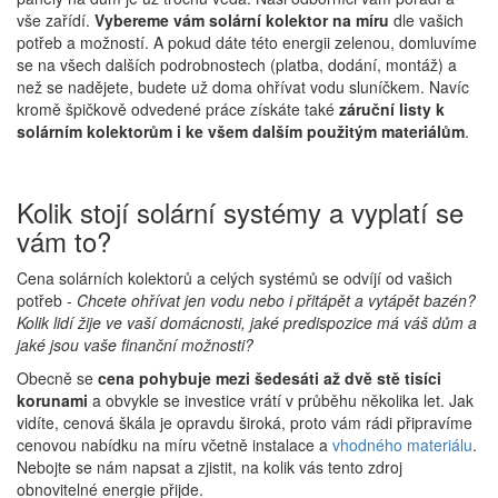
vše zařídí.
Vybereme vám solární kolektor na míru
dle vašich
potřeb a možností. A pokud dáte této energii zelenou, domluvíme
se na všech dalších podrobnostech (platba, dodání, montáž) a
než se nadějete, budete už doma ohřívat vodu sluníčkem. Navíc
kromě špičkově odvedené práce získáte také
záruční listy k
solárním kolektorům i ke všem dalším použitým materiálům
.
Kolik stojí solární systémy a vyplatí se
vám to?
Cena solárních kolektorů a celých systémů se odvíjí od vašich
potřeb -
Chcete ohřívat jen vodu nebo i přitápět a vytápět bazén?
Kolik lidí žije ve vaší domácnosti, jaké predispozice má váš dům a
jaké jsou vaše finanční možnosti?
Obecně se
cena pohybuje mezi šedesáti až dvě stě tisíci
korunami
a obvykle se investice vrátí v průběhu několika let. Jak
vidíte, cenová škála je opravdu široká, proto vám rádi připravíme
cenovou nabídku na míru včetně instalace a
vhodného materiálu
.
Nebojte se nám napsat a zjistit, na kolik vás tento zdroj
obnovitelné energie přijde.