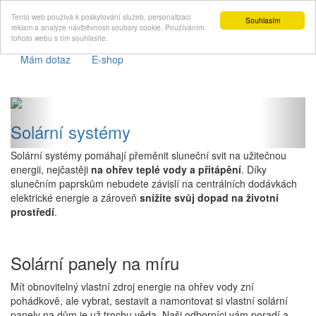
Tento web používá k poskytování služeb, personalizaci
Souhlasím
reklam a analýze návštěvnosti soubory cookie. Používáním
tohoto webu s tím souhlasíte.
Mám dotaz
E-shop
Previous
Next
Solární systémy
Solární systémy pomáhají přeměnit sluneční svit na užitečnou
energii, nejčastěji
na ohřev teplé vody a přitápění
. Díky
slunečním paprskům nebudete závislí na centrálních dodávkách
elektrické energie a zároveň
snížíte svůj dopad na životní
prostředí
.
Solární panely na míru
Mít obnovitelný vlastní zdroj energie na ohřev vody zní
pohádkově, ale vybrat, sestavit a namontovat si vlastní solární
panely na dům je už trochu věda. Naši odborníci vám poradí a