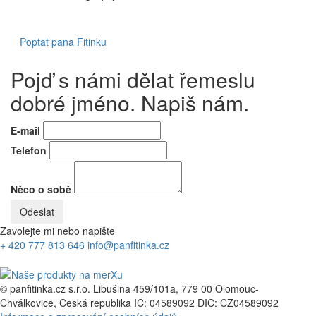
Poptat pana Fitinku
Pojď s námi dělat řemeslu
dobré jméno. Napiš nám.
E-mail
Telefon
Něco o sobě
Zavolejte mi nebo napište
+ 420 777 813 646
info@panfitinka.cz
© panfitinka.cz s.r.o.
Libušina 459/101a, 779 00 Olomouc-
Chválkovice, Česká republika
IČ: 04589092
DIČ: CZ04589092