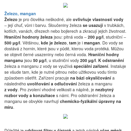
Železo, mangan
Železo
je pro člověka neškodné, ale
ovlivňuje vlastnosti vody
– její chuť, vůni i barvu. Sloučeniny železa
se usazují
v trubkách,
kotlích, vanách, dřezech nebo bojlerech a zkracují jejich životnost.
Hraniční hodnoty železa
jsou: pitná voda –
200 µg/l
, studniční –
500 µg/l
. Většinou,
kde je železo
,
tam
je i
mangan
. Do vody se
dostává z hornin, které jsou v půdě, kterou voda protéká. Můžou
se objevit černé usazeniny nebo černá voda.
Hraniční hodny
manganu
jsou
50 µg/l
, u studniční vody
200 µg/l
.
K odstranění
železa a manganu z vody se využívá
speciální zařízení
. Instaluje
se všude tam, kde je nutné pitnou nebo užitkovou vodu tímto
způsobem ošetřit. Zařízení pracuje
na bázi okysličování
a
následného
uvolňování a odlučování
železa a manganu
z vody
. Pro zvolení vhodné velikosti a náplně, je
nezbytný
rozbor vody a konzultace
s námi. Pro odstranění železa a
manganu se obvykle navrhují
chemicko-fyzikální úpravny na
míru
.
Důležité je
udržovat filtry v čistotě
a jejich náplně
včas měnit
.