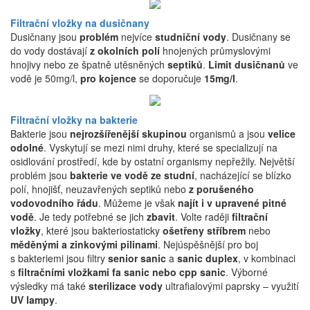
Filtrační vložky na dusičnany
Dusičnany jsou
problém
nejvíce
studniční vody
. Dusičnany se
do vody dostávají
z okolních polí
hnojených průmyslovými
hnojivy nebo ze špatně utěsněných
septiků
.
Limit dusičnanů
ve
vodě je 50mg/l,
pro kojence
se doporučuje
15mg/l
.
Filtrační vložky na bakterie
Bakterie jsou
nejrozšířenější skupinou
organismů a jsou
velice
odolné
. Vyskytují se mezi nimi druhy, které se specializují na
osidlování prostředí, kde by ostatní organismy nepřežily. Největší
problém jsou
bakterie ve vodě ze studní
, nacházející se blízko
polí, hnojišť, neuzavřených septiků nebo
z porušeného
vodovodního řádu
. Můžeme je však
najít i v upravené pitné
vodě
. Je tedy potřebné se jich
zbavit
. Volte raději
filtrační
vložky
, které jsou bakteriostaticky
ošetřeny stříbrem
nebo
měděnými a zinkovými pilinami
. Nejúspěšnější pro boj
s bakteriemi jsou filtry
senior sanic
a
sanic duplex
, v kombinaci
s
filtračními vložkami fa sanic nebo cpp sanic
. Výborné
výsledky má také
sterilizace vody
ultrafialovými paprsky – využití
UV lampy
.