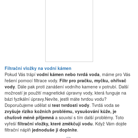
Filtrační vložky na vodní kámen
Pokud Vás trápí
vodní kámen nebo tvrdá voda
, máme pro Vás
řešení pomocí filtrace vody.
Filtr pro pračku, myčku, ohřívač
vody
. Dále pak proti zanášení vodního kamene v potrubí. Další
možností je použití magnetické úpravny vody, která funguje na
bázi fyzikální úpravy.Nevíte, jestli máte tvrdou vodu?
Doporučujeme udělat si
test tvrdosti vody
. Tvrdá voda se
zvyšuje riziko kožních problému, vysušování kůže, je
chuťově méně příjemná
a souvisí s tím další problémy. Toto
vyřeší
filtrační vložky, které změkčují vodu
. Když Vám dojde
filtrační náplň
jednoduše ji doplníte
.