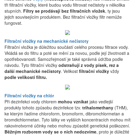
tři filtrační vložky, které budou vodu filtrovat nečistoty v několika
stupních.
Filtry se prodávají bez filtračních vložek
, ty jsou
jejich souvisejícím produktem. Bez filtrační vložky filtr nemůže
fungovat.
Filtrační vložky na mechanické nečistoty
Filtrační vložka je důležitou součástí celého procesu filtrace vody.
Vkládá se do filtru a poté se mění za novou, podle její životnosti a
opotřebovanosti. Samozřejmostí je také správná údržba podle
návodu. Tyto filtrační vložky
odstraňují z vody písek, rez a
další mechanické nečistoty
. Velikost
filtrační vložky
vždy
podle velikosti filtru.
Filtrační vložky na chlór
Při dezinfekci vody chlorem
mohou vznikat
jako vedlejší
produkty tohoto způsobu dezinfekce tzv.
trihalomethany
(THM),
ke kterým řadíme chloroform, bromoform, dibromchlormetan a
bromdichlormetan. Tyto látky ve vyšších koncentracích mohou mít
rakovinotvorné účinky nebo mohou způsobit genetická poškození.
Běžným rozborem vody se o nich nedozvíme
, proto je důležité