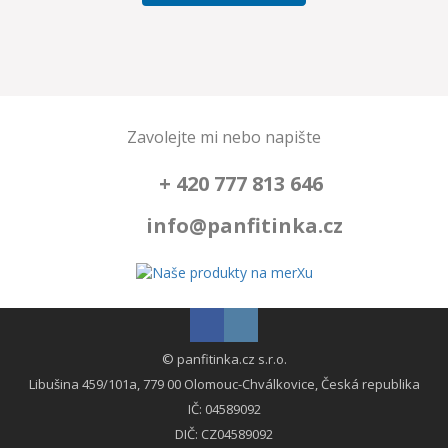
Zavolejte mi nebo napište
+ 420 777 813 646
info@panfitinka.cz
© panfitinka.cz s.r.o.
Libušina 459/101a, 779 00 Olomouc-Chválkovice, Česká republika
IČ: 04589092
DIČ: CZ04589092