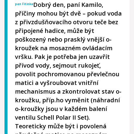
Dobrý den, paní Kamilo,
pan Fitinka
příčiny mohou být dvě – pokud voda
z přivzdušňovacího otvoru teče bez
připojené hadice, může být
poškozený nebo prasklý vnější o-
kroužek na mosazném ovládacím
vršku. Pak je potřeba jen uzavřít
přívod vody, sejmout rukojeť,
povolit pochromovanou převlečnou
matici a vyšroubovat vnitřní
mechanismus a zkontrolovat stav o-
kroužku, příp.ho vyměnit (náhradní
o-kroužky jsou v každém balení
ventilu Schell Polar II Set).
Teoreticky může být i povolená