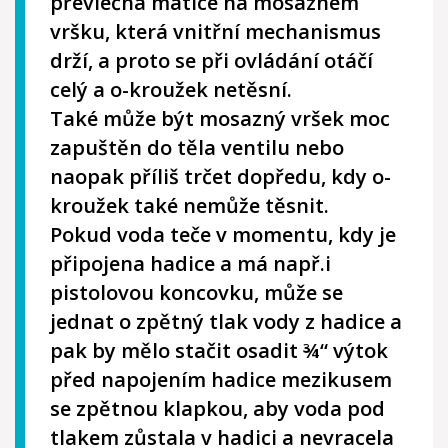
převlečná matice na mosazném
vršku, která vnitřní mechanismus
drží, a proto se při ovládání otáčí
celý a o-kroužek netěsní.
Také může být mosazný vršek moc
zapuštěn do těla ventilu nebo
naopak příliš trčet dopředu, kdy o-
kroužek také nemůže těsnit.
Pokud voda teče v momentu, kdy je
připojena hadice a má např.i
pistolovou koncovku, může se
jednat o zpětný tlak vody z hadice a
pak by mělo stačit osadit ¾“ výtok
před napojením hadice mezikusem
se zpětnou klapkou, aby voda pod
tlakem zůstala v hadici a nevracela