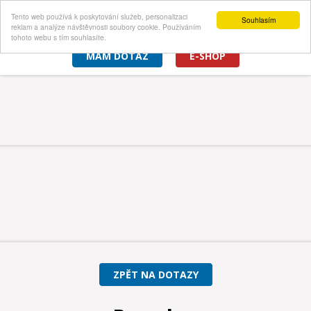
Tento web používá k poskytování služeb, personalizaci
Souhlasím
reklam a analýze návštěvnosti soubory cookie. Používáním
tohoto webu s tím souhlasíte.
MÁM DOTAZ
E-SHOP
ZPĚT NA DOTAZY